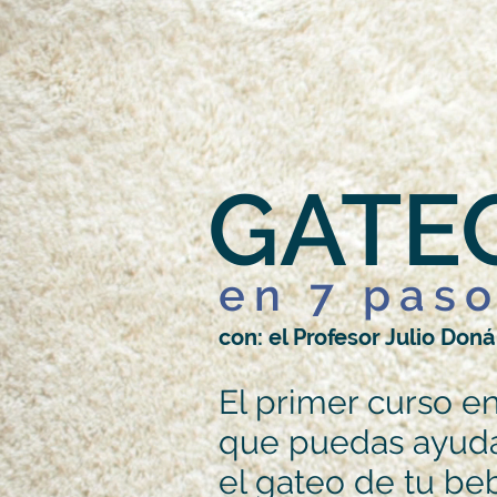
GATE
en 7 pas
con: el Profesor Julio Doná
El primer curso en
que puedas ayuda
el gateo de tu be