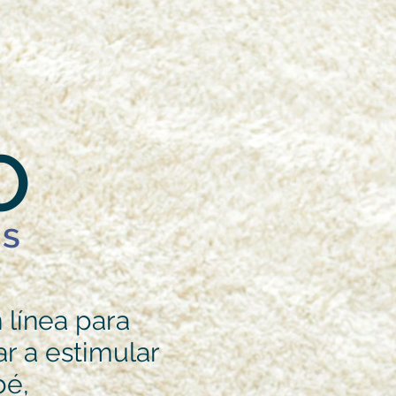
O
os
 línea para
r a estimular
bé,