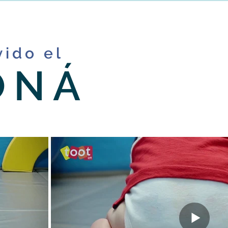
vido el
ONÁ