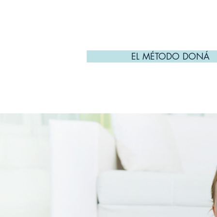
lograr desarrollar una met
cualquier niño basada en e
ejercicios específicos par
infancia.
EL MÉTODO DONÁ