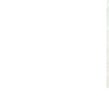
Contenid
MÓDULO 1:
Desarrollo de tono muscul
MÓDULO 2:
Posición boca abajo y co
MÓDULO 3:
Posición de gateo
MÓDULO 4:
Desplazamiento con ayu
MÓDULO 5:
Estimular el desplazamie
MÓDULO 6:
Gateo