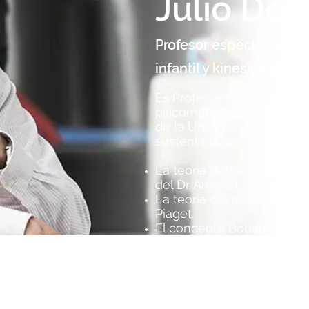
Julio Don
Profesor especializado
infantil y kinesiología
Es Profesor en educación 
Sobre el Gateo
psicomotricidad infantil y
de la Universidad de Bueno
sustenta la creación de s
La teoría del desarrollo y
del Dr. Arnold Lucius Gesel
La teoría del desarrollo co
Piaget.
El concepto Bobath del Dr
La Psicología de los juegos
Chateau
El Profesor Julio C. Dona,
elementos de los estudio