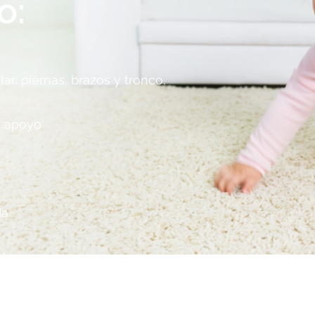
o:
ar: piernas, brazos y tronco.
n apoyo
da
nto