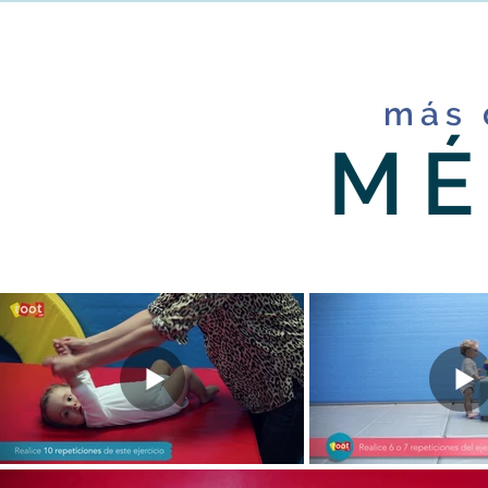
más 
​M