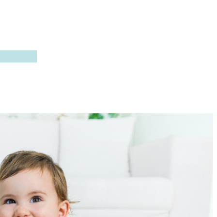
odología aplicable a
l desarrollo de
a cada etapa de la