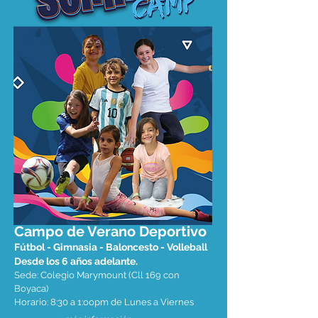
Campo de Verano Deportivo
Fútbol - Gimnasia - Baloncesto - Volleball
Desde los 6 años adelante.
Sede: Colegio Marymount (Cll 169 con
Boyaca)
Horario: 8:30 a 1:oopm de Lunes a Viernes