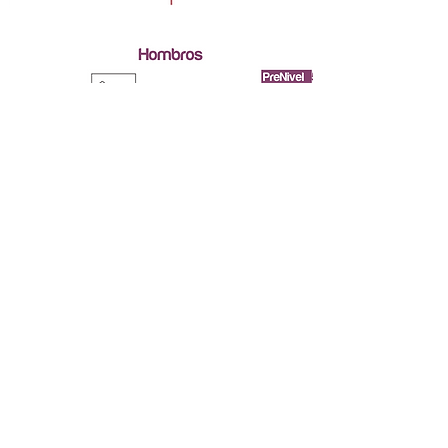
Mira los ejercicios de nivel 1
<< Volver a niveles
Ir a nivel 1>>
CONTACTO