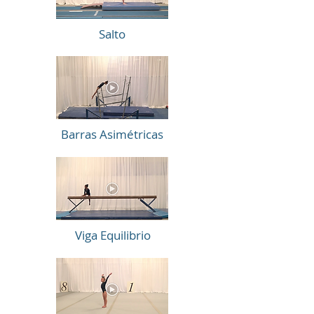
Salto
Barras
Asimétricas
Viga Equilibrio