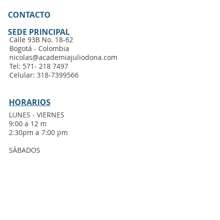
CONTACTO
SEDE PRINCIPAL
Calle 93B No. 18-62
Bogotá - Colombia
nicolas@academiajuliodona.com
Tel:
571- 218 7497
Celular:
318-7399566
HORARIOS
LUNES - VIERNES
9:00 a 12 m
2:30pm a 7:00 pm
SÁBADOS
9:00 a 12.00pm
ENCUENTRANOS